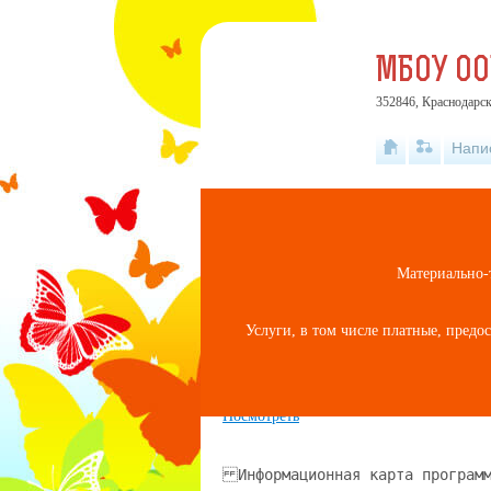
МБОУ ОО
352846, Краснодарск
Напи
Материально-
Программа Орлята Р
Услуги, в том числе платные, предо
Опубликовано на сайте
10 июля 2025
Скачать
Посмотреть
Информационная карта программы Программа «Орлята России» профильного лагеря дневного пребывания «Дружба» Авторы программы А.В. Джеус, Л.В. Спирина, Л.Р. Сайфутдинова, О.В. Шевердина, Н.А. Волкова, А.Ю. Китаева, А.А. Сокольских, О.Ю. Телешева. Усенко Светлана Владиславовна Руководитель программы Территория, представившая МБОУ ООШ № 16 им. М.В. Авдеева с.Молдавановка программу Название проводящей МБОУ ООШ № 16 им. М.В. Авдеева с.Молдавановка организации Краснодарский край Адрес организации Туапсинский район с.Молдавановка, ул. Центральная, 47 95-7-44 Телефон Профильный лагерь дневного пребывания Форма проведения «Дружба» Цель программы Развитие социально-активной личности ребёнка на основе духовно-нравственных ценностей и культурных традиций многонационального народа Российской Федерации. Полное название программы Специализация программы Сроки проведения Место проведения Официальный язык программы Общее количество участников (в том числе детей) География участников Условия участников Разностороннее развитие детей, приобретение навыков коллективнотворческой деятельности и жизненного опыта. 02.06.2025-24.06.2025 Краснодарский край Туапсинский район с.Молдавановка, ул. Центральная, 47 Русский 17 (17 учащихся) Учащиеся 1- 6 классов МБОУ ООШ № 16 им. М.В. Авдеева с.Молдавановка размещения 2 кабинета, столовая, спортивная площадка. Раздел I. Введение В современной России воспитание подрастающего поколения находится в зоне особого внимания государства. Формирование поколения, разделяющего духовно-нравственные ценности российского общества, является стратегической задачей на современном этапе, что отражено в Стратегии развития воспитания в Российской Федерации на период до 2025 года (утверждена Распоряжением Правительства РФ от 29 мая 2015 г. № 996р). В младшем школьном возрасте ребенок не только осваивает новые социальные роли и виды деятельности – это благоприятный период для усвоения знаний о духовных и культурных традициях народов родной страны, традиционных ценностей, правил, норм поведения, принятых в обществе. «Знание младшим школьником социальных норм и традиций, понимание важности следования им имеет особое значение... поскольку облегчает его вхождение в широкий социальный мир, в открывающуюся ему систему общественных отношений» (Примерная программа воспитания, Москва, 2020 г.). Формирование социально-активной личности младшего школьника в рамках данной программы основывается на духовно-нравственных ценностях, значимых для его личностного развития и доступных для понимания: Родина, семья, команда, природа, познание, здоровье. Смена в детском лагере является логическим завершением участия младших школьников в годовом цикле Программы развития социальной активности «Орлята России» и реализуется в период летних каникул. В рамках смены происходит обобщение социального опыта ребят по итогам их участия в годовом цикле Программы «Орлята России». Игровая модель и основные события смены направлены на закрепление социальных навыков и дальнейшее формирование социально-значимых ценностей, укрепление смыслового и эмоционального взаимодействия между взрослыми и детьми, подведение итогов и выстраивание перспектив дальнейшего участия в Программе «Орлята России» или проектах Российского движения школьников на следующий учебный год. Организованное педагогическое пространство летнего лагеря является благоприятным для становления личности младшего школьника и формирования детского коллектива благодаря следующим факторам:  интенсивности всех процессов, позволяющих ребёнку проявить свои индивидуальные особенности;  эмоциональной насыщенности деятельности;  комфортно организованному взаимодействию в уже сложившемся коллективе или новом для ребёнка временном детском коллективе;  возможности для проявления ребёнком самостоятельной позиции. Методической основой программы смены является коллективной творческой деятельности И. П. Иванова. методика Коллективно-творческая деятельность – это совместная деятельность детей и взрослых, направленная на развитие навыков социального взаимодействия, творческих способностей и интеллекта, а также формирование организаторских способностей каждого участника деятельности. Смысл методики состоит в том, что ребята с первого по выпускной классы учатся коллективному общественному творчеству. Основное правило: «Всё – творчески, иначе зачем?» За долгие годы придумано множество коллективных дел на пользу людям, которые можно реализовать в своём классе и школе. В них участвует весь детский коллектив: деление на выступающих и слушающих, на актив и пассив исключается. Методика коллективной творческой деятельности даёт исключительно высокий педагогический эффект – на ней успешно повзрослели сотни тысяч ребят. В системе лагерной смены коллективно-творческие дела проводятся с чередованием разных видов творческой активности детей. В основу коллективной творческой деятельности положены три основных идеи:  дело должно быть направлено на решение каких-либо образовательных, воспитательных задач, улучшение условий жизни, принесение пользы обществу;  работа носит коллективный характер, базируется на совместном проведении и включает взаимодействие детей и взрослых;  деятельность должна быть необычной, непохожей на иные, и помогать в раскрытии природного потенциала детей. Любое мероприятие, основанное на трёх ключевых идеях коллективнотворческой деятельности, организуется согласно следующему алгоритму:  замысел коллективно-творческой деятельности: основан на целеполагании, то есть в его основе лежат воспитательные цели, которых требуется достичь в ходе коллективной творческой деятельности;  планирование деятельности: носит коллективный характер, то есть все этапы деятельности планируются и утверждаются при согласии всех участников;  подготовка деятельности: в зависимости от вида деятельности и её целевого назначения происходит распределение ролей и обязанностей между всеми участниками деятельности;  проведение коллективно-творческой деятельности: осуществляется в процессе совместного творчества в выбранной деятельности, ориентированной на достижение конкретной цели и решение определённых задач;  анализ результатов деятельности: ориентирован на выработку у детей навыков рефлексии. Происходит обсуждение результатов проделанной работы, подводятся её итоги. Данный этап должен быть эмоционально насыщенным;  закрепление данного опыта и создание возможностей его дальнейшего использования в педагогической практике. Игровые технологии Игровые технологии – это организованный процесс игровой коммуникации (общения) субъектов (общностей) с целью осуществления воздействия на объект совместной игровой деятельности. Результаты использования игровых технологий: совместный труд души (переживания, сочувствие, солидарность), совместный труд познания (взаимопонимание в ходе освоения законов развития мира природы и человеческого общества), совместная радость поиска и открытия непознанного ранее (И. И. Фришман, Игровые технологии в работе вожатого). Особенности игровых технологий. Все следующие за дошкольным возрастом периоды со своими ведущими видами деятельности (младший школьный возраст – учебная деятельность, средний – общественно полезная, старший школьный возраст – учебно-профессиональная) не вытесняют, а продолжают игру, усложняя ее по мере развития ребенка. Оптимальное сочетание игры с другими формами учебно-воспитательного процесса – одна из самых сложных задач в педагогической практике. Развивающий потенциал игры заложен в самой её природе. В игре одновременно уживаются добровольность и обязательность, развлечение и напряжение, мистика и реальность, обособленность от обыденного и постоянная связь с ним, эмоциональность и рациональность, личная заинтересованность и коллективная ответственность. Педагогическая ценность игры заключается в том, что она является сильнейшим мотивационным фактором, при этом ребёнок руководствуется личностными установками и мотивами. Игра позволяет также проигрывать отношения, существующие в человеческой жизни. Именно игровая ситуация с её многоплановым уровнем, с возможностью вхождения в роли, недоступные в обыденной реальности, позволяет ему углублять восприятие Другого и даёт возможность говорить с собой на разных языках, по-разному интерпретируя свое собственное «я». Игровая технология строится как целостное образование, объединённое общим содержанием, сюжетом, персонажем. В неё включаются последовательно игры и упражнения, формирующие умение выделять основные, характерные признаки предметов, сравнивать, сопоставлять их; группы игр на обобщение предметов по определённым признакам; группы игр, в процессе которых у младших школьников развивается умение отличать реальные явления от нереальных; группы игр, воспитывающих умение владеть собой, быстроту реакции на слово, фонематический слух, смекалку и др. (Энциклопедия образовательных технологий [Электронный ресурс]. Режим доступа: https://stavcvr.ru/metodkopilka/Г.%20Селевко_Энциклопедия%20образовательных%20технологий%2 0(1%20том).pdf (Дата обращения: 27.12.2021)) Раздел II. Краткая характеристика детей-участников программ летних смен Программы летних лагерей реализуются на муниципальном (пришкольный лагерь), региональном (региональный лагерь), федеральном (ВДЦ «Орлёнок) уровнях. Участниками становятся ученики 1-4 классов общеобразовательных организаций, в течение учебного года принимавшие участие в реализации Программы развития социальной активности учащихся начальных классов «Орлята России». Смена в пришкольном лагере рассчитана на участие 1 и 2 классов – детей в возрасте 6-8 лет. Смена в региональном лагере – участие 3 и 4 классов – детей в возрасте 8-11 лет. Смена в ВДЦ «Орлёнок