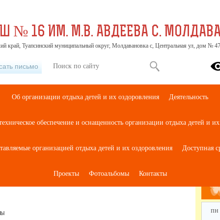
Ш № 16 ИМ. М.В. АВДЕЕВА С. МОЛДАВ
ий край, Туапсинский муниципальный округ, Молдавановка с, Центральная ул, дом № 4
сать письмо
Об организации отдыха детей и их оздоровления
Деятельность
техническое обеспечение и оснащенность организации отдыха детей и их
оссии
ставляемые организацией отдыха детей и их оздоровления
Доступная с
Проекты
Фотоальбомы
Контакты
пн
» предполагает участие 4 классов – победителей конкурсного отбора на участие в программе смены – детей в возрасте 9-11 лет. Раздел III. Понятийный аппарат Воспитание – деятельность, направленная на развитие личности, создание условий для самоопределения и социализации обучающихся на основе социокультурных, духовно-нравственных ценностей и принятых в ро