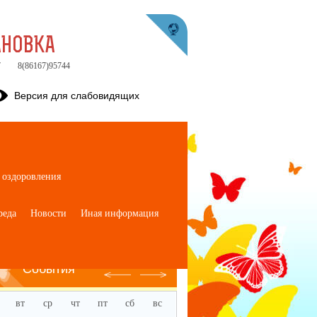
АНОВКА
7
8(86167)95744
Версия для слабовидящих
 оздоровления
реда
Новости
Иная информация
Август
События
вт
ср
чт
пт
сб
вс